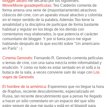
blogger award
me decanto por los siguientes:
MovieMovie-guiadepelículas
: Teo Calderón comenta de
forma amena una serie de (mayoritariamente) atractivos
clásicos del cine, con un aparato visual atractivo y colorista
en el mejor sentido de la palabra. Además Teo tiene la
amabilidad y la disciplina de participar de forma bastante
habitual y regular en los blogs de los demás con
comentarios muy elaborados, lo que potencia el carácter
comunitario de blogger. Y por si fuera poco me sigue
hablando después de lo que escribí sobre "Un americano
en París" :-)
Cinema Genovés
: Fernando R. Genovés comenta películas
o temas de cine, con una sana mezcla entre informalidad y
erudición. Y como no todo es estar sentado en el sofá o la
butaca de la sala, a veces conviene salir de viaje con
Los
viajes de Genovés
El hombre de la armónica
: Esperemos que no llegue la hora
de Raphus, reciente descubrimiento, especializado en
Rusia, tan reciente descubrimiento que a penas he llegado
a hacer un sólo comentario en un espacio del que sólo
estoy seguro de que me gusta y está en el blogroll para